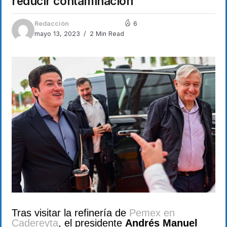
reducir contaminación
Redacción
6
mayo 13, 2023
2 Min Read
Tras visitar la refinería de
Pemex en
Cadereyta
, el presidente
Andrés Manuel