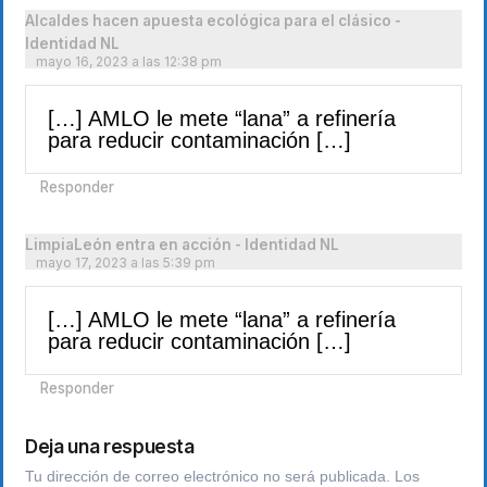
Alcaldes hacen apuesta ecológica para el clásico -
Identidad NL
mayo 16, 2023 a las 12:38 pm
[…] AMLO le mete “lana” a refinería
para reducir contaminación […]
Responder
LimpiaLeón entra en acción - Identidad NL
mayo 17, 2023 a las 5:39 pm
[…] AMLO le mete “lana” a refinería
para reducir contaminación […]
Responder
Deja una respuesta
Tu dirección de correo electrónico no será publicada.
Los