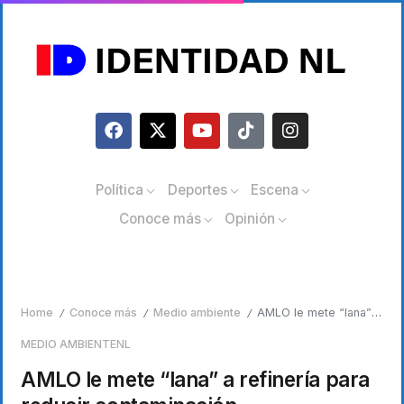
Política
Deportes
Escena
Conoce más
Opinión
Home
Conoce más
Medio ambiente
AMLO le mete “lana” a refinería para reducir contaminación
/
/
/
MEDIO AMBIENTE
NL
AMLO le mete “lana” a refinería para