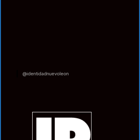
@identidadnuevoleon