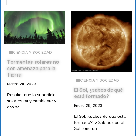
CIENCIA Y SOCIEDAD
Tormentas solares no
son amenaza para la
Tierra
CIENCIA Y SOCIEDAD
Marzo 24, 2023
El Sol, ¿sabes de qué
Resulta, que la superficie
está formado?
solar es muy cambiante y
Enero 29, 2023
eso se...
El Sol, ¿sabes de qué está
formado? ¿Sabías que el
Sol tiene un...