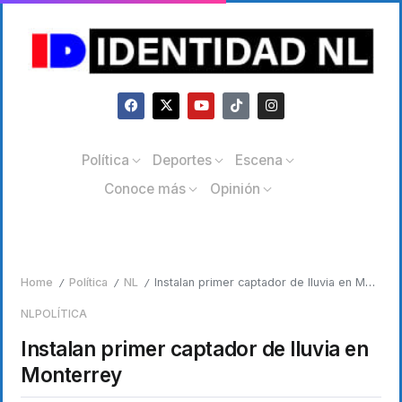
Política
Deportes
Escena
Conoce más
Opinión
Home
Política
NL
Instalan primer captador de lluvia en Monterrey
/
/
/
NL
POLÍTICA
Instalan primer captador de lluvia en
Monterrey