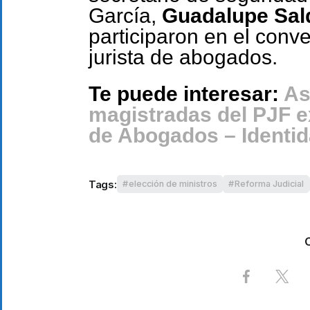
García,
Guadalupe Sal
participaron en el conve
jurista de abogados.
Te puede interesar:
As
magistradas del PJF 
de Abogados – Identi
Tags:
elección de ministros
Reforma Judicial