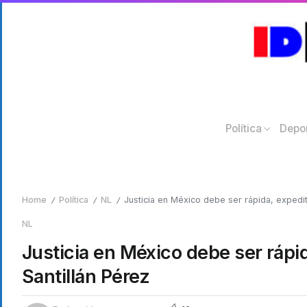
Política
Depo
Home
Política
NL
Justicia en México debe ser rápida, expedit
/
/
/
NL
Justicia en México debe ser rápid
Santillán Pérez