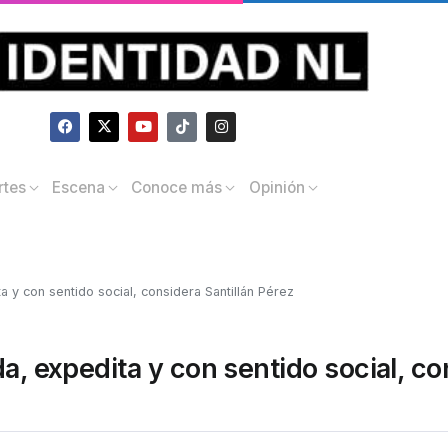
rtes
Escena
Conoce más
Opinión
a y con sentido social, considera Santillán Pérez
a, expedita y con sentido social, c