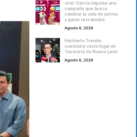
viral: García impulsa una
campaña que busca
cambiar la vida de perros
y gatos rescatados
Agosto 6, 2026
Heriberto Treviño
cuestiona vacío legal en
Tesorería de Nuevo León
Agosto 6, 2026