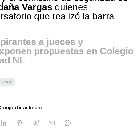
daña Vargas
quienes
rsatorio que realizó la barra
pirantes a jueces y
exponen propuestas en Colegio
dad NL
scjn
Compartir artículo