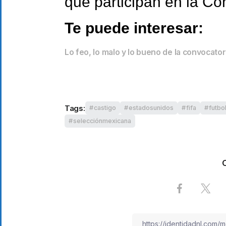
que participan en la C
Te puede interesar:
Lo feo, lo malo y lo bueno de la convocato
Tags:
castigo
estadosunidos
fifa
futbo
selecciónmexicana