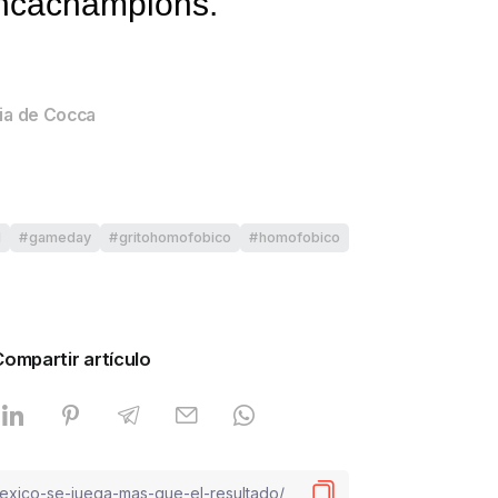
oncachampions.
ria de Cocca
l
gameday
gritohomofobico
homofobico
Compartir artículo