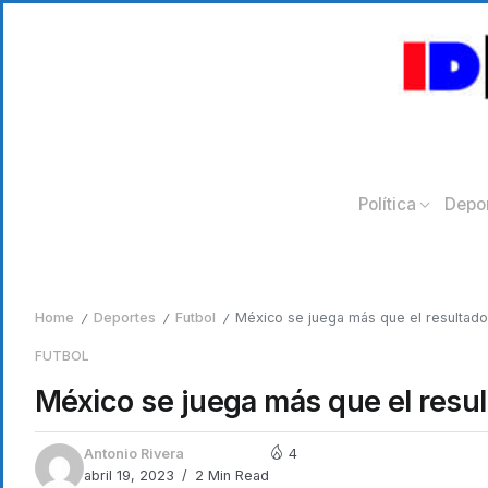
Política
Depo
Home
Deportes
Futbol
México se juega más que el resultado
/
/
/
FUTBOL
México se juega más que el resu
Antonio Rivera
4
abril 19, 2023
2 Min Read