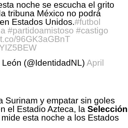
 esta noche se escucha el grito
a tribuna México no podrá
 en Estados Unidos.
#futbol
na
#partidoamistoso
#castigo
//t.co/96GK3aGBnT
3BYIZ5BEW
 León (@IdentidadNL)
April
a Surinam y empatar sin goles
 el Estadio Azteca, la
Selección
 mide esta noche a los Estados