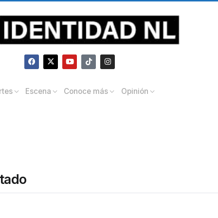
rtes
Escena
Conoce más
Opinión
ltado