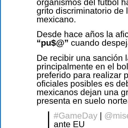
organismos del futbol ha
grito discriminatorio de
mexicano.
Desde hace años la afic
“pu$@”
cuando despeja 
De recibir una sanción 
principalmente en el bol
preferido para realizar 
oficiales posibles es d
mexicanos dejan una gr
presenta en suelo nort
#GameDay
|
@mise
ante EU