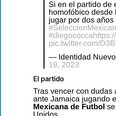
Si en el partido de
homofóbico desde l
jugar por dos años
#SeleccionMexica
#diegococca
https:
pic.twitter.com/D
— Identidad Nuevo
19, 2023
El partido
Tras vencer con dudas 
ante Jamaica jugando en
Mexicana de Futbol
se
Unidos.