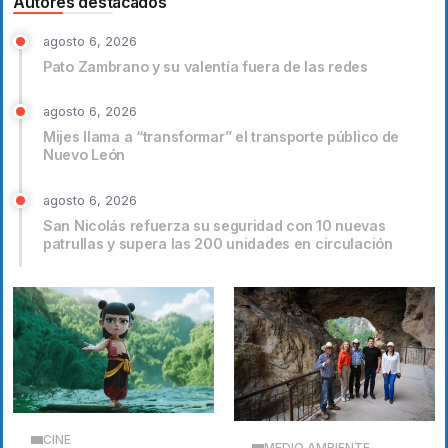
Autores destacados
agosto 6, 2026
Pato Zambrano y su valentía fuera de las redes
agosto 6, 2026
Mijes llama a “transformar” el transporte público de
Nuevo León
agosto 6, 2026
San Nicolás refuerza su seguridad con 10 nuevas
patrullas y supera las 200 unidades en circulación
CINE
MEDIO AMBIENTE