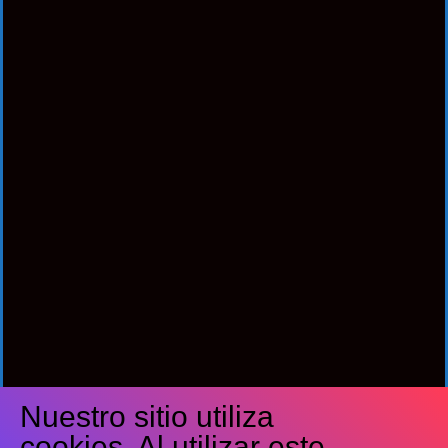
Nuestro sitio utiliza
Síguenos
cookies. Al utilizar este