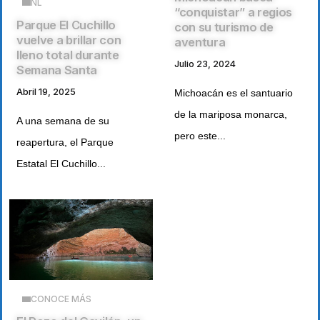
NL
“conquistar” a regios
Parque El Cuchillo
con su turismo de
vuelve a brillar con
aventura
lleno total durante
Julio 23, 2024
Semana Santa
Abril 19, 2025
Michoacán es el santuario
de la mariposa monarca,
A una semana de su
pero este...
reapertura, el Parque
Estatal El Cuchillo...
CONOCE MÁS