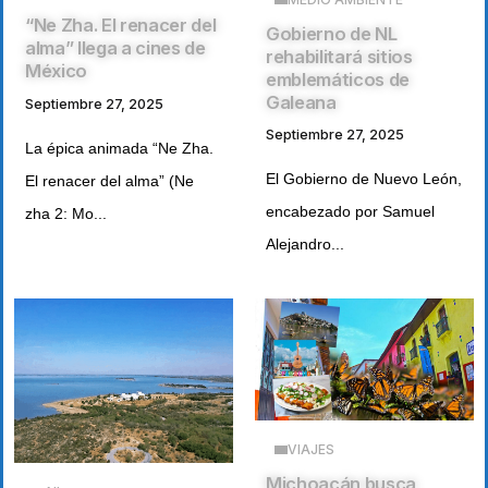
“Ne Zha. El renacer del
Gobierno de NL
alma” llega a cines de
rehabilitará sitios
México
emblemáticos de
Galeana
Septiembre 27, 2025
Septiembre 27, 2025
La épica animada “Ne Zha.
El Gobierno de Nuevo León,
El renacer del alma” (Ne
encabezado por Samuel
zha 2: Mo...
Alejandro...
VIAJES
Michoacán busca