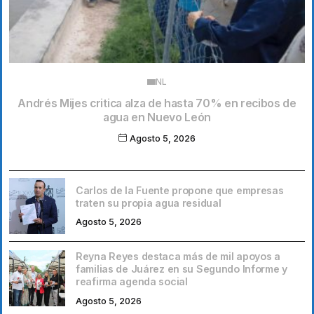
NL
Andrés Mijes critica alza de hasta 70% en recibos de
agua en Nuevo León
Agosto 5, 2026
Carlos de la Fuente propone que empresas
traten su propia agua residual
Agosto 5, 2026
Reyna Reyes destaca más de mil apoyos a
familias de Juárez en su Segundo Informe y
reafirma agenda social
Agosto 5, 2026