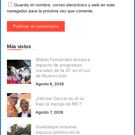
Guarda mi nombre, correo electrónico y web en este
navegador para la próxima vez que comente.
Más vistos
Waldo Fernández destaca
impacto de programas
sociales de la 4T en el sur
de Nuevo León
Agosto 8, 2026
¿Héctor García es el as
bajo la manga de MC?
Agosto 7, 2026
Guadalupe renueva
espacio público en la