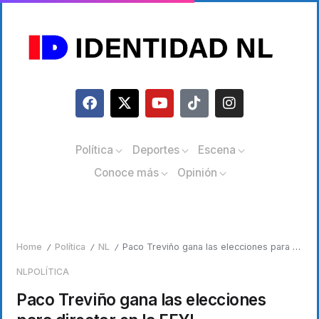
Política
Deportes
Escena
Conoce más
Opinión
Home
Política
NL
Paco Treviño gana las elecciones para director en la FFYL
/
/
/
NL
POLÍTICA
Paco Treviño gana las elecciones