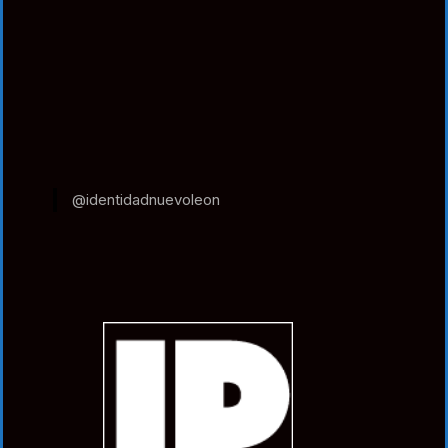
@identidadnuevoleon