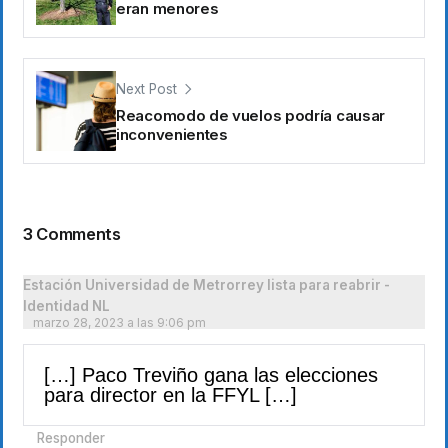
eran menores
Next Post
Reacomodo de vuelos podría causar
inconvenientes
3 Comments
Estación Universidad de Metrorrey lista para reabrir -
Identidad NL
marzo 28, 2023 a las 9:06 pm
[…] Paco Treviño gana las elecciones
para director en la FFYL […]
Responder