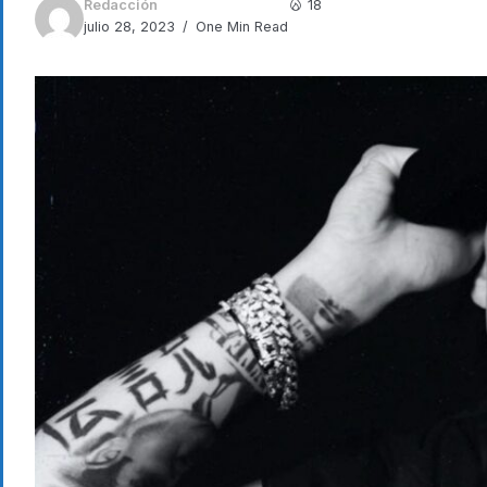
Redacción
18
julio 28, 2023
One Min Read