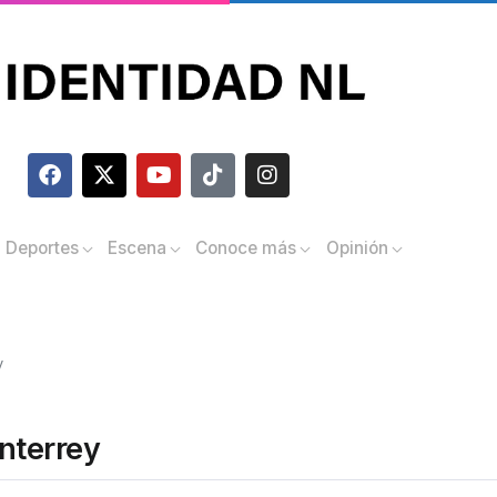
Deportes
Escena
Conoce más
Opinión
y
nterrey