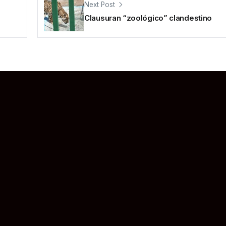
Next Post
Clausuran “zoológico” clandestino