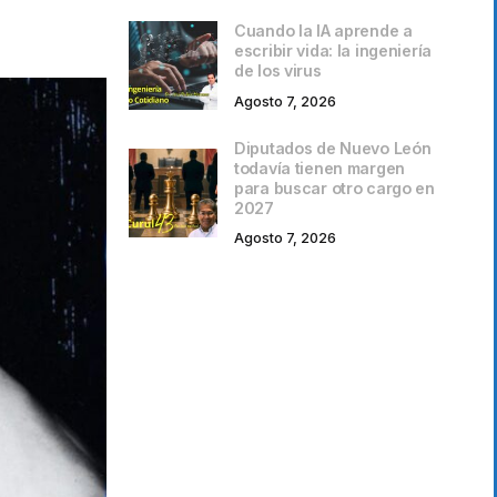
Cuando la IA aprende a
escribir vida: la ingeniería
de los virus
Agosto 7, 2026
Diputados de Nuevo León
todavía tienen margen
para buscar otro cargo en
2027
Agosto 7, 2026