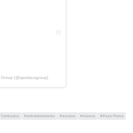
ca Group (@apodacagroup)
s Tumbados
entretenimiento
escena
música
Peso Pluma