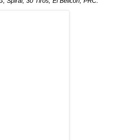
, Spiral, 30 Tiros, El Belicón, PRC
.