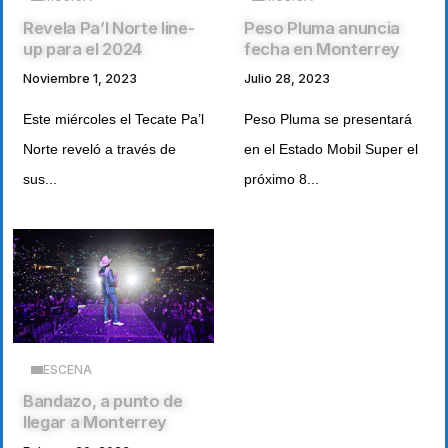
Revela Pa’l Norte line-
Peso Pluma anuncia
up para el 2024
fecha en Monterrey
Noviembre 1, 2023
Julio 28, 2023
Este miércoles el Tecate Pa’l
Peso Pluma se presentará
Norte reveló a través de
en el Estado Mobil Super el
sus...
próximo 8...
ESCENA
Bandazo, a punto de
llegar a Monterrey