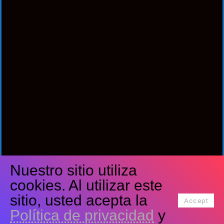
Nuestro sitio utiliza
Síguenos
cookies. Al utilizar este
Facebook
Twitter
Youtube
sitio, usted acepta la
Accept
Política de privacidad
y
Tiktok
Instagram