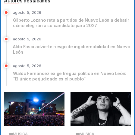
Autores destacados
agosto 5, 2026
Gilberto Lozano reta a partidos de Nuevo León a debatir
cómo elegirán a su candidato para 2027
agosto 5, 2026
Aldo Fasci advierte riesgo de ingobernabilidad en Nuevo
León
agosto 5, 2026
Waldo Fernández exige tregua política en Nuevo León:
“El único perjudicado es el pueblo”
MÚSICA
MÚSICA