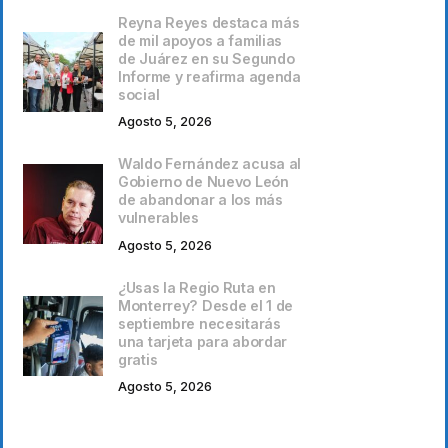
Reyna Reyes destaca más
de mil apoyos a familias
de Juárez en su Segundo
Informe y reafirma agenda
social
Agosto 5, 2026
Waldo Fernández acusa al
Gobierno de Nuevo León
de abandonar a los más
vulnerables
Agosto 5, 2026
¿Usas la Regio Ruta en
Monterrey? Desde el 1 de
septiembre necesitarás
una tarjeta para abordar
gratis
Agosto 5, 2026