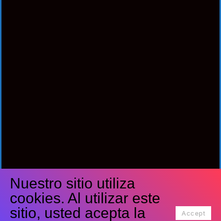
Nuestro sitio utiliza
Síguenos
cookies. Al utilizar este
Facebook
Twitter
Youtube
sitio, usted acepta la
Accept