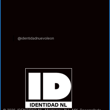
@identidadnuevoleon