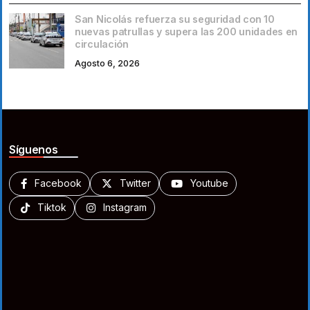
San Nicolás refuerza su seguridad con 10
nuevas patrullas y supera las 200 unidades en
circulación
Agosto 6, 2026
Síguenos
Facebook
Twitter
Youtube
Tiktok
Instagram