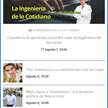
LA INGENIERÍA DE LO COTIDIANO
Cuando la IA aprende a escribir vida: la ingeniería de
los virus
Agosto 7, 2026
Pato Zambrano y su valentía fuera de las redes
Agosto 6, 2026
Mijes llama a “transformar” el transporte
público de Nuevo León
Agosto 6, 2026