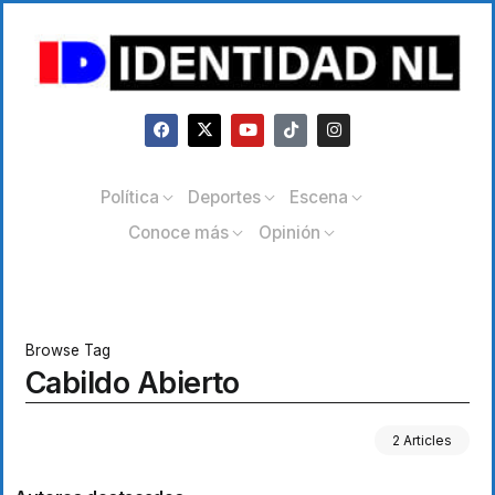
Política
Deportes
Escena
Conoce más
Opinión
Browse Tag
Cabildo Abierto
2 Articles