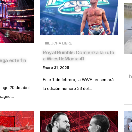
LUCHA LIBRE
Royal Rumble: Comienza la ruta
a WrestleMania 41
ega este fin
Enero 31, 2025
h
Este 1 de febrero, la WWE presentará
ngo 20 de abril,
la edición número 38 del...
magno...