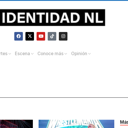
rtes
Escena
Conoce más
Opinión
Más