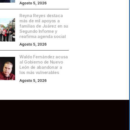
Agosto 5, 2026
Reyna Reyes destaca
más de mil apoyos a
familias de Juárez en su
Segundo Informe y
reafirma agenda social
Agosto 5, 2026
Waldo Fernández acusa
al Gobierno de Nuevo
León de abandonar a
los más vulnerables
Agosto 5, 2026