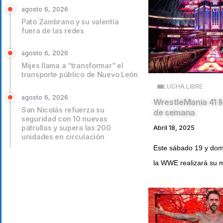
agosto 6, 2026
Pato Zambrano y su valentía
fuera de las redes
agosto 6, 2026
Mijes llama a “transformar” el
transporte público de Nuevo León
LUCHA LIBRE
agosto 6, 2026
WrestleMania 41 ll
San Nicolás refuerza su
de semana
seguridad con 10 nuevas
patrullas y supera las 200
Abril 18, 2025
unidades en circulación
Este sábado 19 y domi
la WWE realizará su 