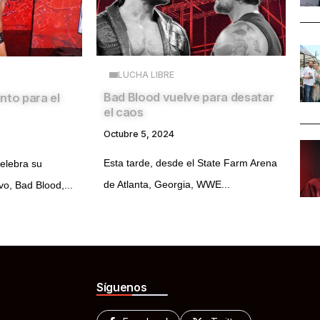
LUCHA LIBRE
Bad Blood vuelve para desatar
nto para el
el caos
Octubre 5, 2024
Esta tarde, desde el State Farm Arena
elebra su
de Atlanta, Georgia, WWE...
o, Bad Blood,...
Síguenos