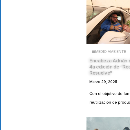
MEDIO AMBIENTE
Encabeza Adrián d
4a edición de “Rec
Resuelve“
Marzo 29, 2025
Con el objetivo de fom
reutilización de produc