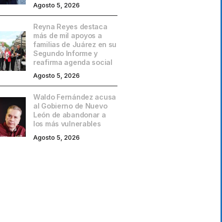
Agosto 5, 2026
Reyna Reyes destaca
más de mil apoyos a
familias de Juárez en su
Segundo Informe y
reafirma agenda social
Agosto 5, 2026
Waldo Fernández acusa
al Gobierno de Nuevo
León de abandonar a
los más vulnerables
Agosto 5, 2026