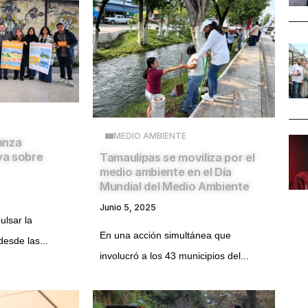
MEDIO AMBIENTE
anza
va sobre
Tamaulipas se moviliza por el
medio ambiente en el Día
Mundial del Medio Ambiente
Junio 5, 2025
ulsar la
En una acción simultánea que
esde las...
involucró a los 43 municipios del...