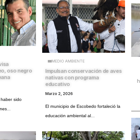
MEDIO AMBIENTE
visa
eo, oso negro
Impulsan conservación de aves
eana
nativas con programa
h
educativo
Marzo 2, 2026
 haber sido
El municipio de Escobedo fortaleció la
nes...
educación ambiental al...