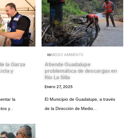
MEDIO AMBIENTE
e la Garza
Atiende Guadalupe
icla y
problemática de descargas en
Río La Silla
Enero 27, 2025
entar la
El Municipio de Guadalupe, a través
tos y...
de la Dirección de Medio...