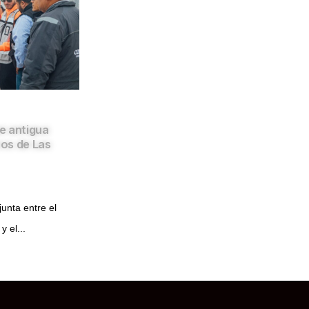
e antigua
os de Las
unta entre el
y el...