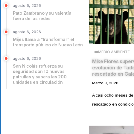
agosto 6, 2026
Pato Zambrano y su valentía
fuera de las redes
agosto 6, 2026
Mijes llama a “transformar” el
transporte público de Nuevo León
MEDIO AMBIENTE
agosto 6, 2026
Mike Flores super
San Nicolás refuerza su
evolución de Tad
seguridad con 10 nuevas
rescatado en Gal
patrullas y supera las 200
unidades en circulación
Marzo 3, 2026
A casi ocho meses de
rescatado en condicio