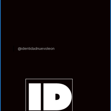
@identidadnuevoleon