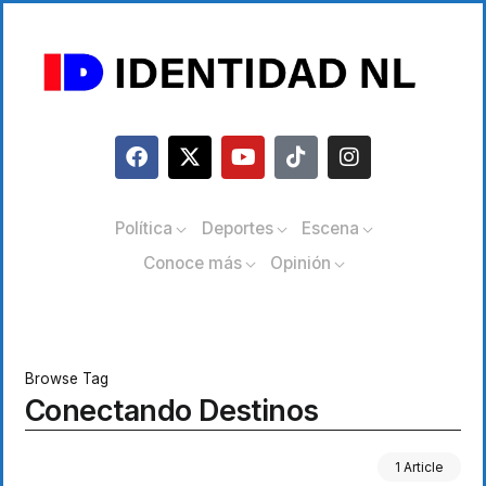
Política
Deportes
Escena
Conoce más
Opinión
Browse Tag
Conectando Destinos
1 Article