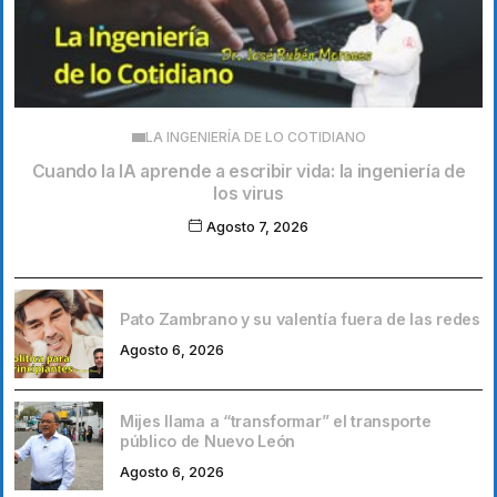
LA INGENIERÍA DE LO COTIDIANO
Cuando la IA aprende a escribir vida: la ingeniería de
los virus
Agosto 7, 2026
Pato Zambrano y su valentía fuera de las redes
Agosto 6, 2026
Mijes llama a “transformar” el transporte
público de Nuevo León
Agosto 6, 2026