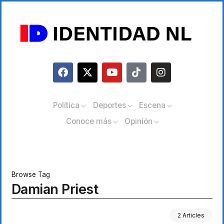
Política
Deportes
Escena
Conoce más
Opinión
Browse Tag
Damian Priest
2 Articles