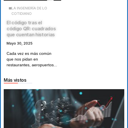
LA INGENIERÍA DE LO
COTIDIANO
El código tras el
código QR: cuadrados
que cuentan historias
Mayo 30, 2025
Cada vez es más común
que nos pidan en
restaurantes, aeropuertos...
Más vistos