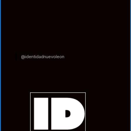
@identidadnuevoleon