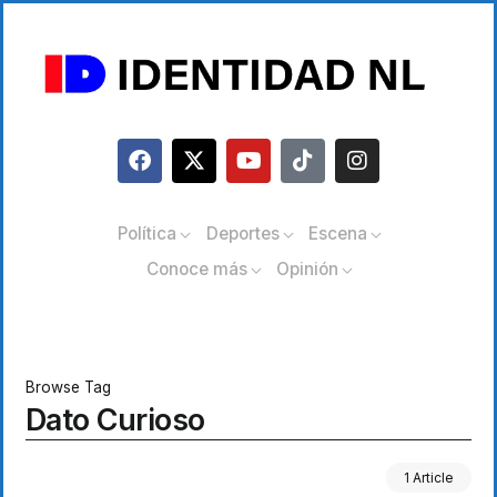
Política
Deportes
Escena
Conoce más
Opinión
Browse Tag
Dato Curioso
1 Article