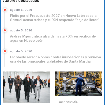
Autores destacados
agosto 6, 2026
Pleito por el Presupuesto 2027 en Nuevo León escala:
Samuel acusa trabas y el PAN responde “deje de llorar”
agosto 5, 2026
Andrés Mijes critica alza de hasta 70% en recibos de
agua en Nuevo León
agosto 5, 2026
Escobedo arranca obras contra inundaciones y renueva
una de las principales vialidades de Santa Martha
ECONOMÍA