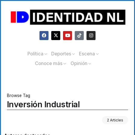
Política
Deportes
Escena
Conoce más
Opinión
Browse Tag
Inversión Industrial
2 Articles