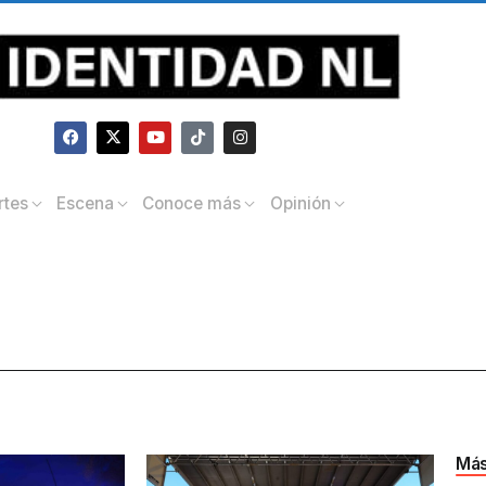
rtes
Escena
Conoce más
Opinión
Más