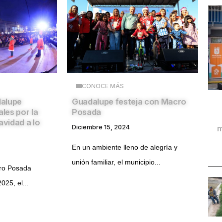
CONOCE MÁS
dalupe
Guadalupe festeja con Macro
ales por la
Posada
vidad a lo
Diciembre 15, 2024
m
En un ambiente lleno de alegría y
unión familiar, el municipio...
ro Posada
025, el...