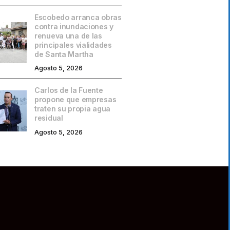
Escobedo arranca obras
contra inundaciones y
renueva una de las
principales vialidades
de Santa Martha
Agosto 5, 2026
Carlos de la Fuente
propone que empresas
traten su propia agua
residual
Agosto 5, 2026