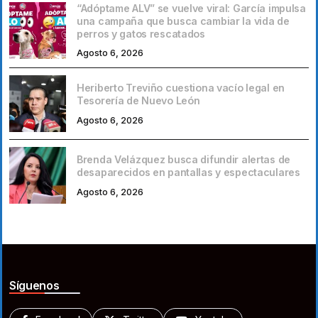
“Adóptame ALV” se vuelve viral: García impulsa
una campaña que busca cambiar la vida de
perros y gatos rescatados
Agosto 6, 2026
Heriberto Treviño cuestiona vacío legal en
Tesorería de Nuevo León
Agosto 6, 2026
Brenda Velázquez busca difundir alertas de
desaparecidos en pantallas y espectaculares
Agosto 6, 2026
Síguenos