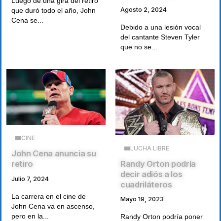
Luego de una gira del retiro
Agosto 2, 2024
que duró todo el año, John
Cena se...
Debido a una lesión vocal
del cantante Steven Tyler
que no se...
CINE
LUCHA LIBRE
John Cena anuncia su
Randy Orton podría
retiro
decir adiós a los
Julio 7, 2024
cuadriláteros
La carrera en el cine de
Mayo 19, 2023
John Cena va en ascenso,
pero en la...
Randy Orton podría poner