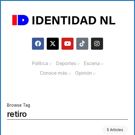
Política
Deportes
Escena
Conoce más
Opinión
Browse Tag
retiro
5 Articles