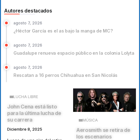
Autores destacados
agosto 7, 2026
¿Héctor García es el as bajo la manga de MC?
agosto 7, 2026
Guadalupe renueva espacio público en la colonia Lolyta
agosto 7, 2026
Rescatan a 16 perros Chihuahua en San Nicolás
LUCHA LIBRE
John Cena está listo
para la última lucha de
su carrera
MÚSICA
Aerosmith se retira de
Diciembre 8, 2025
los escenarios