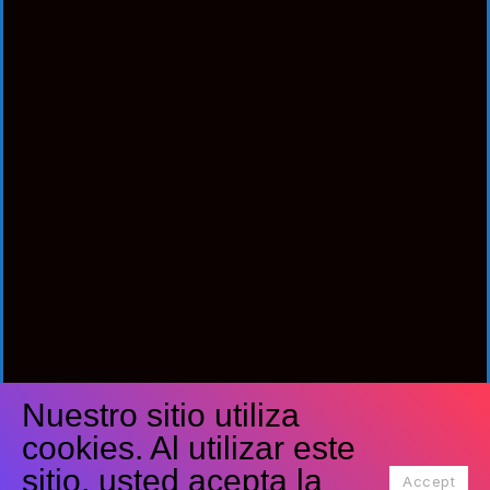
Nuestro sitio utiliza
Síguenos
cookies. Al utilizar este
Facebook
Twitter
Youtube
sitio, usted acepta la
Accept