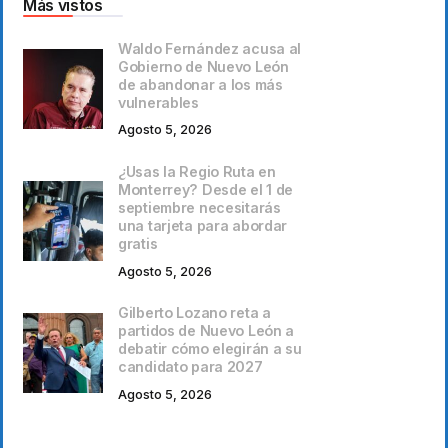
Más vistos
Waldo Fernández acusa al
Gobierno de Nuevo León
de abandonar a los más
vulnerables
Agosto 5, 2026
¿Usas la Regio Ruta en
Monterrey? Desde el 1 de
septiembre necesitarás
una tarjeta para abordar
gratis
Agosto 5, 2026
Gilberto Lozano reta a
partidos de Nuevo León a
debatir cómo elegirán a su
candidato para 2027
Agosto 5, 2026