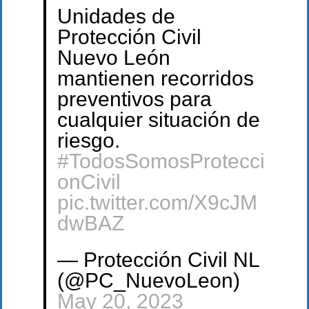
Unidades de
Protección Civil
Nuevo León
mantienen recorridos
preventivos para
cualquier situación de
riesgo.
#TodosSomosProtecci
onCivil
pic.twitter.com/X9cJM
dwBAZ
— Protección Civil NL
(@PC_NuevoLeon)
May 20, 2023