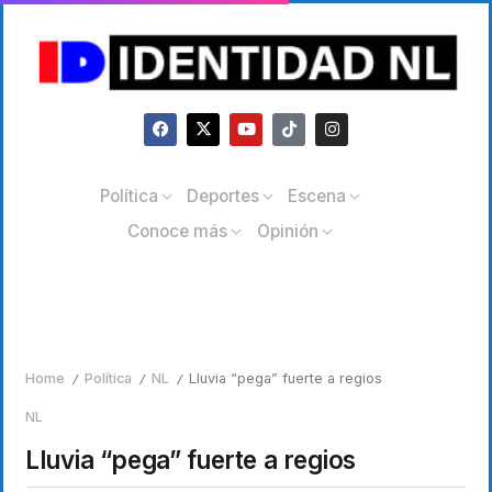
Política
Deportes
Escena
Conoce más
Opinión
Home
Política
NL
Lluvia “pega” fuerte a regios
/
/
/
NL
Lluvia “pega” fuerte a regios