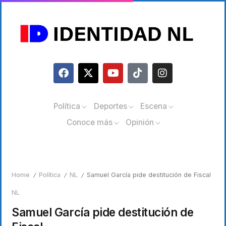
Política
Deportes
Escena
Conoce más
Opinión
Home
Política
NL
Samuel García pide destitución de Fiscal
/
/
/
NL
Samuel García pide destitución de