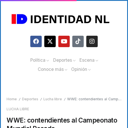
Política
Deportes
Escena
Conoce más
Opinión
Home
Deportes
Lucha libre
WWE: contendientes al Campeonato Mundial Pesado
/
/
/
LUCHA LIBRE
WWE: contendientes al Campeonato