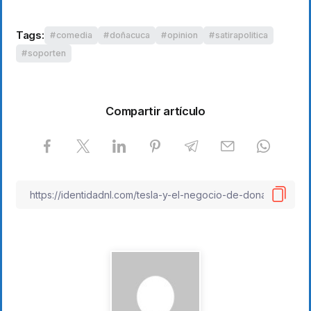
Tags:
comedia
doñacuca
opinion
satirapolitica
soporten
Compartir artículo