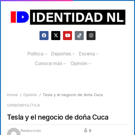
Política
Deportes
Escena
Conoce más
Opinión
Home
Opinión
Tesla y el negocio de doña Cuca
/
/
OPINIÓN
POLÍTICA
Tesla y el negocio de doña Cuca
Redacción
9