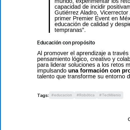
mundo, experimentar los retos
capacidad de incidir positivam
Gutiérrez Aladro, Vicerrecto
primer Premier Event en Méx
educación de calidad y despie
tempranas”.
Educación con propósito
Al promover el aprendizaje a través d
pensamiento lógico, creativo y cola
para liderar soluciones a los retos
impulsando
una formación con pr
talento que transforme su entorno de
Tags:
educacion
Robótica
TecMilenio