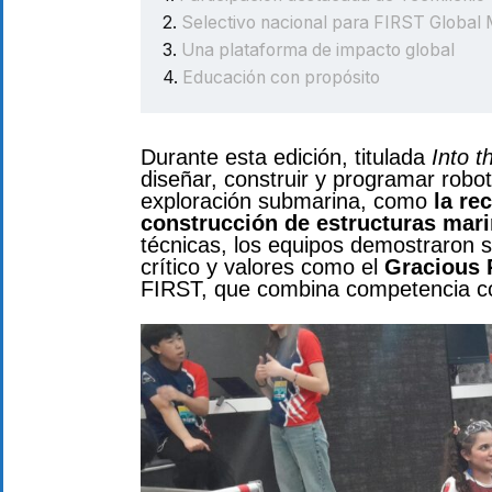
Selectivo nacional para FIRST Global
Una plataforma de impacto global
Educación con propósito
Durante esta edición, titulada
Into 
diseñar, construir y programar robo
exploración submarina, como
la re
construcción de estructuras mar
técnicas, los equipos demostraron 
crítico y valores como el
Gracious 
FIRST, que combina competencia co