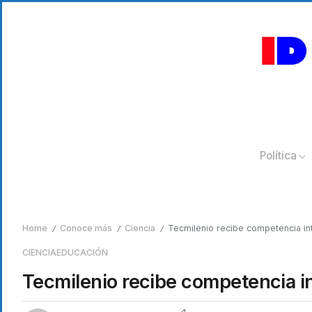
Política
Home
Conoce más
Ciencia
Tecmilenio recibe competencia int
/
/
/
CIENCIA
EDUCACIÓN
Tecmilenio recibe competencia in