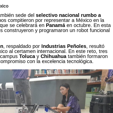
éxico
también sede del
selectivo nacional rumbo a
pos compitieron por representar a México en la
, que se celebrará en
Panamá
en octubre. En esta
os construyeron y programaron un robot funcional
ón
, respaldado por
Industrias Peñoles
, resultó
co al certamen internacional. En este reto, tres
s campus
Toluca
y
Chihuahua
también formaron
compromiso con la excelencia tecnológica.