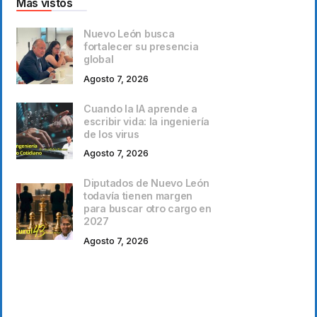
Más vistos
Nuevo León busca
fortalecer su presencia
global
Agosto 7, 2026
Cuando la IA aprende a
escribir vida: la ingeniería
de los virus
Agosto 7, 2026
Diputados de Nuevo León
todavía tienen margen
para buscar otro cargo en
2027
Agosto 7, 2026