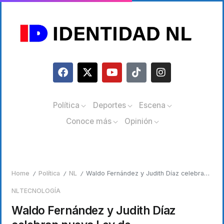
Política
Deportes
Escena
Conoce más
Opinión
Home
Política
NL
Waldo Fernández y Judith Díaz celebran nueva Ley de Telecomunicaciones y Radiodifusión
/
/
/
NL
TECNOLOGÍA
Waldo Fernández y Judith Díaz